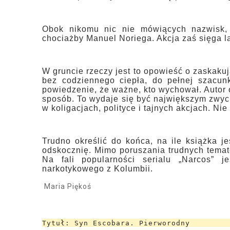
Obok nikomu nic nie mówiących nazwisk, z
chociażby Manuel Noriega. Akcja zaś sięga la
W gruncie rzeczy jest to opowieść o zaskakuj
bez codziennego ciepła, do pełnej szacunk
powiedzenie, że ważne, kto wychował. Autor 
sposób. To wydaje się być największym zwyc
w koligacjach, polityce i tajnych akcjach. Nie
Trudno określić do końca, na ile książka j
odskocznię. Mimo poruszania trudnych temató
Na fali popularności serialu „Narcos” j
narkotykowego z Kolumbii.
Maria Piękoś
Tytuł: Syn Escobara. Pierworodny