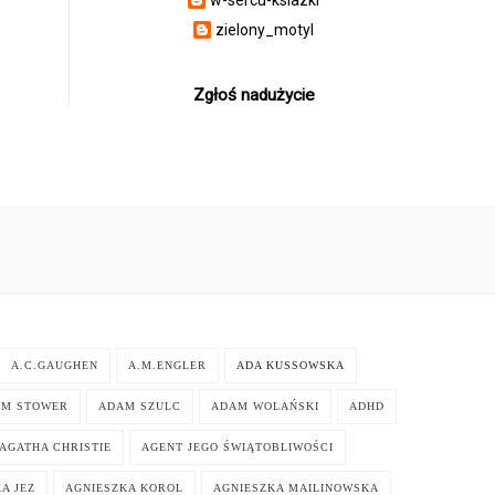
zielony_motyl
Zgłoś nadużycie
A.C.GAUGHEN
A.M.ENGLER
ADA KUSSOWSKA
AM STOWER
ADAM SZULC
ADAM WOLAŃSKI
ADHD
AGATHA CHRISTIE
AGENT JEGO ŚWIĄTOBLIWOŚCI
A JEZ
AGNIESZKA KOROL
AGNIESZKA MAILINOWSKA