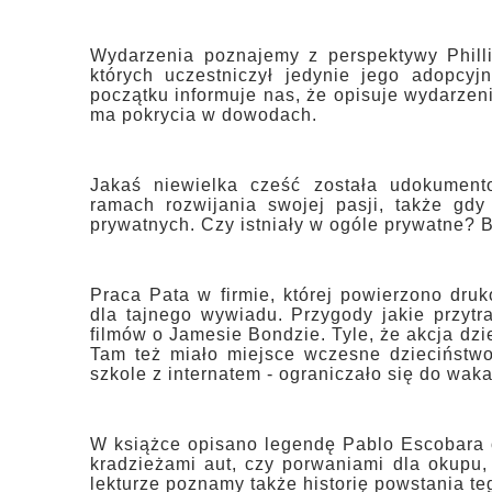
Wydarzenia poznajemy z perspektywy Phill
których uczestniczył jedynie jego adopcy
początku informuje nas, że opisuje wydarzeni
ma pokrycia w dowodach.
Jakaś niewielka cześć została udokumentow
ramach rozwijania swojej pasji, także gd
prywatnych. Czy istniały w ogóle prywatne? 
Praca Pata w firmie, której powierzono dru
dla tajnego wywiadu. Przygody jakie przytra
filmów o Jamesie Bondzie. Tyle, że akcja dzi
Tam też miało miejsce wczesne dzieciństwo
szkole z internatem - ograniczało się do wak
W książce opisano legendę Pablo Escobara o
kradzieżami aut, czy porwaniami dla okupu,
lekturze poznamy także historię powstania te