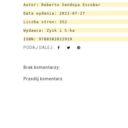
Autor: Roberto Sendoya Escobar
Data wydania: 2021-07-27
Liczba stron: 352
Wydawca: Zysk i S-ka
ISBN: 9788382022919
PODAJ DALEJ:
Brak komentarzy:
Prześlij komentarz