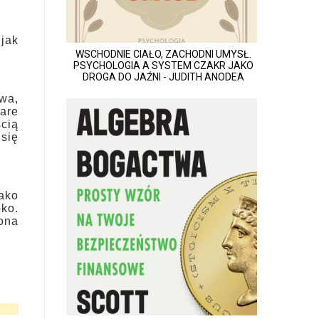
jak
WSCHODNIE CIAŁO, ZACHODNI UMYSŁ.
PSYCHOLOGIA A SYSTEM CZAKR JAKO
DROGA DO JAŹNI - JUDITH ANODEA
twa,
are
ścią
 się
jako
bko.
ona