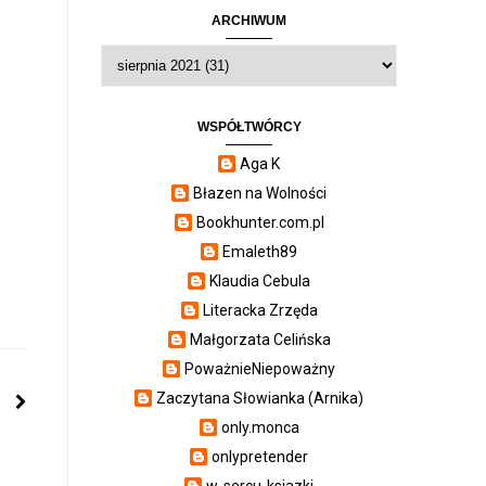
ARCHIWUM
WSPÓŁTWÓRCY
Aga K
Błazen na Wolności
Bookhunter.com.pl
Emaleth89
Klaudia Cebula
Literacka Zrzęda
Małgorzata Celińska
PoważnieNiepoważny
Zaczytana Słowianka (Arnika)
only.monca
onlypretender
w-sercu-ksiazki