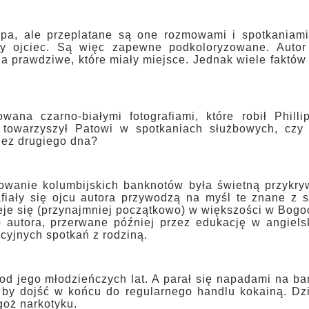
ipa, ale przeplatane są one rozmowami i spotkaniami
jny ojciec. Są więc zapewne podkoloryzowane. Autor
a prawdziwe, które miały miejsce. Jednak wiele faktów
ana czarno-białymi fotografiami, które robił Philli
y towarzyszył Patowi w spotkaniach służbowych, czy 
Bez drugiego dna?
kowanie kolumbijskich banknotów była świetną przykr
fiały się ojcu autora przywodzą na myśl te znane z s
eje się (przynajmniej początkowo) w większości w Bogo
 autora, przerwane później przez edukację w angielsk
acyjnych spotkań z rodziną.
d jego młodzieńczych lat. A parał się napadami na ba
 by dojść w końcu do regularnego handlu kokainą. Dz
goż narkotyku.