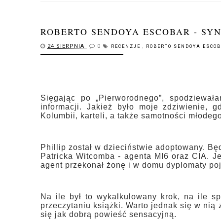
ROBERTO SENDOYA ESCOBAR - SY
24 SIERPNIA
0
RECENZJE
,
ROBERTO SENDOYA ESCO
Sięgając po „Pierworodnego”, spodziewałam
informacji. Jakież było moje zdziwienie, g
Kolumbii, karteli, a także samotności młodeg
Phillip został w dzieciństwie adoptowany. Bę
Patricka Witcomba - agenta MI6 oraz CIA. Je
agent przekonał żonę i w domu dyplomaty poj
Na ile był to wykalkulowany krok, na ile 
przeczytaniu książki. Warto jednak się w nią
się jak dobrą powieść sensacyjną.