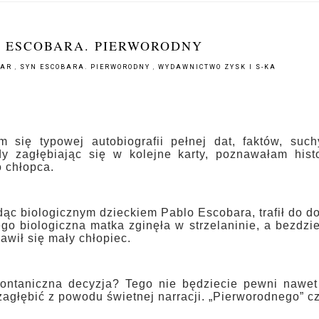
N ESCOBARA. PIERWORODNY
BAR
,
SYN ESCOBARA. PIERWORODNY
,
WYDAWNICTWO ZYSK I S-KA
 się typowej autobiografii pełnej dat, faktów, such
dy zagłębiając się w kolejne karty, poznawałam hist
o chłopca.
dąc biologicznym dzieckiem Pablo Escobara, trafił do 
go biologiczna matka zginęła w strzelaninie, a bezdzi
awił się mały chłopiec.
spontaniczna decyzja? Tego nie będziecie pewni nawet
 zagłębić z powodu świetnej narracji. „Pierworodnego” c