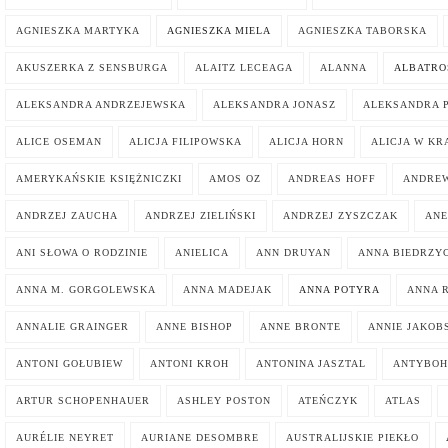
AGNIESZKA MARTYKA
AGNIESZKA MIELA
AGNIESZKA TABORSKA
AKUSZERKA Z SENSBURGA
ALAITZ LECEAGA
ALANNA
ALBATRO
ALEKSANDRA ANDRZEJEWSKA
ALEKSANDRA JONASZ
ALEKSANDRA 
ALICE OSEMAN
ALICJA FILIPOWSKA
ALICJA HORN
ALICJA W KR
AMERYKAŃSKIE KSIĘŻNICZKI
AMOS OZ
ANDREAS HOFF
ANDREW
ANDRZEJ ZAUCHA
ANDRZEJ ZIELIŃSKI
ANDRZEJ ZYSZCZAK
ANE
ANI SŁOWA O RODZINIE
ANIELICA
ANN DRUYAN
ANNA BIEDRZY
ANNA M. GORGOLEWSKA
ANNA MADEJAK
ANNA POTYRA
ANNA 
ANNALIE GRAINGER
ANNE BISHOP
ANNE BRONTE
ANNIE JAKOB
ANTONI GOŁUBIEW
ANTONI KROH
ANTONINA JASZTAL
ANTYBOH
ARTUR SCHOPENHAUER
ASHLEY POSTON
ATEŃCZYK
ATLAS
AURÉLIE NEYRET
AURIANE DESOMBRE
AUSTRALIJSKIE PIEKŁO