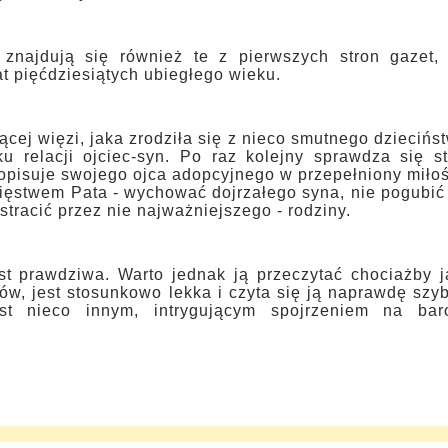
najdują się również te z pierwszych stron gazet, 
t pięćdziesiątych ubiegłego wieku.
ącej więzi, jaka zrodziła się z nieco smutnego dziecińs
u relacji ojciec-syn. Po raz kolejny sprawdza się st
opisuje swojego ojca adopcyjnego w przepełniony miło
ięstwem Pata - wychować dojrzałego syna, nie pogubić
 stracić przez nie najważniejszego - rodziny.
est prawdziwa. Warto jednak ją przeczytać chociażby 
w, jest stosunkowo lekka i czyta się ją naprawdę szy
est nieco innym, intrygującym spojrzeniem na bar