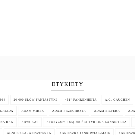
ETYKIETY
984
20 000 SŁÓW FANTASTYKI
451° FAHRENHEITA
A.C. GAUGHEN
CHEJDA
ADAM MIREK
ADAM PRZECHRZTA
ADAM SILVERA
AD
NNA RAK
ADWOKAT
AFORYZMY I MĄDROŚCI TYRIONA LANNISTERA
AGNIESZKA JANISZEWSKA
AGNIESZKA JANKOWIAK-MAIK
AGNIESZK