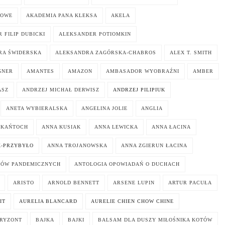
KOWE
AKADEMIA PANA KLEKSA
AKELA
 FILIP DUBICKI
ALEKSANDER POTIOMKIN
RA ŚWIDERSKA
ALEKSANDRA ZAGÓRSKA-CHABROS
ALEX T. SMITH
GNER
AMANTES
AMAZON
AMBASADOR WYOBRAŹNI
AMBER
ASZ
ANDRZEJ MICHAŁ DERWISZ
ANDRZEJ PILIPIUK
ANETA WYBIERALSKA
ANGELINA JOLIE
ANGLIA
 KAŃTOCH
ANNA KUSIAK
ANNA LEWICKA
ANNA ŁACINA
K-PRZYBYŁO
ANNA TROJANOWSKA
ANNA ZGIERUN ŁACINA
KÓW PANDEMICZNYCH
ANTOLOGIA OPOWIADAŃ O DUCHACH
ARISTO
ARNOLD BENNETT
ARSENE LUPIN
ARTUR PACUŁA
IT
AURELIA BLANCARD
AURELIE CHIEN CHOW CHINE
ORYZONT
BAJKA
BAJKI
BALSAM DLA DUSZY MIŁOŚNIKA KOTÓW