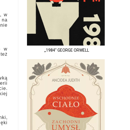
, w
 na
 nie
p w
„1984" GEORGE ORWELL
też
ywką
erii
cie.
iej
nki,
ięki