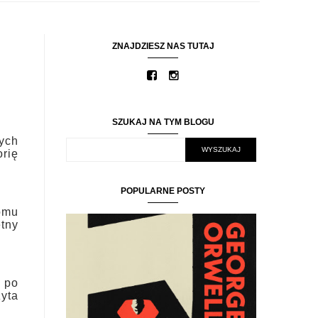
ZNAJDZIESZ NAS TUTAJ
SZUKAJ NA TYM BLOGU
ych
orię
POPULARNE POSTY
domu
etny
 po
zyta