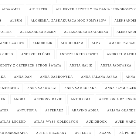
AIDA AMER
AIR FRYER
AIR FRYER PRZEPISY NA DANIA JEDNOKOSZY
S
ALBUM
ALCHEMIA. ZASKAKUJĄCA MOC POMYSŁÓW
ALEKSANDER
POTTER
ALEKSANDRA RUMIN
ALEKSANDRA SZATARSKA
ALEKSAND
AINIE CZARÓW
ALKOHOLIK
ALKOHOLIZM
ALPY
AMADEUSZ WA
 CHILD
ANDRZEJ FLÜGEL
ANDRZEJ KRUSZEWICZ
ANDRZEJ MATHI
GDOTY Z CZTERECH STRON ŚWIATA
ANETA HALIK
ANETA JADOWSKA
CKA
ANNA DAN
ANNA DĄBROWSKA
ANNA FALANA-JAFRA
ANNA
ROZENBERG
ANNA SAKOWICZ
ANNA SAMBORSKA
ANNA SZYMECZE
SEN
ANORA
ANTHONY DAVID
ANTOLOGIA
ANTOLOGIA DZIENNI
ATER
ANYUTOPIA
APTEKARZ
ARAVIND ADIGA
ARIANA GRANDE
ATLAS LEGEND
ATLAS WYSP ODLEGŁYCH
AUDIOBOOK
AUER MARG
AUTOBIOGRAFIA
AUTOR NIEZNANY
AVI LOEB
AWANS
AŻ PO H