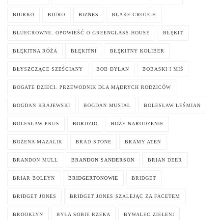
BIURKO
BIURO
BIZNES
BLAKE CROUCH
BLUECROWNE. OPOWIEŚĆ O GREENGLASS HOUSE
BŁĘKIT
BŁĘKITNA RÓŻA
BŁĘKITNI
BŁĘKITNY KOLIBER
BŁYSZCZĄCE SZEŚCIANY
BOB DYLAN
BOBASKI I MIŚ
BOGATE DZIECI. PRZEWODNIK DLA MĄDRYCH RODZICÓW
BOGDAN KRAJEWSKI
BOGDAN MUSIAŁ
BOLESŁAW LEŚMIAN
BOLESŁAW PRUS
BORDZIO
BOŻE NARODZENIE
BOŻENA MAZALIK
BRAD STONE
BRAMY ATEN
BRANDON MULL
BRANDON SANDERSON
BRIAN DEER
BRIAR BOLEYN
BRIDGERTONOWIE
BRIDGET
BRIDGET JONES
BRIDGET JONES SZALEJĄC ZA FACETEM
BROOKLYN
BYŁA SOBIE RZEKA
BYWALEC ZIELENI