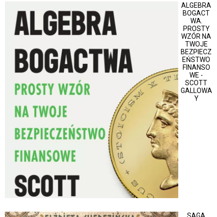
ALGEBRA
BOGACT
WA.
PROSTY
WZÓR NA
TWOJE
BEZPIECZ
EŃSTWO
FINANSO
WE -
SCOTT
GALLOWA
Y
SAGA