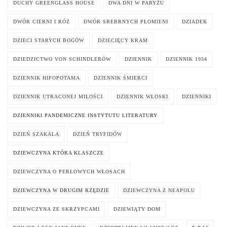
DUCHY GREENGLASS HOUSE
DWA DNI W PARYŻU
DWÓR CIERNI I RÓŻ
DWÓR SREBRNYCH PŁOMIENI
DZIADEK
DZIECI STARYCH BOGÓW
DZIECIĘCY KRAM
DZIEDZICTWO VON SCHINDLERÓW
DZIENNIK
DZIENNIK 1954
DZIENNIK HIPOPOTAMA
DZIENNIK ŚMIERCI
DZIENNIK UTRACONEJ MIŁOŚCI
DZIENNIK WŁOSKI
DZIENNIKI
DZIENNIKI PANDEMICZNE INSTYTUTU LITERATURY
DZIEŃ SZAKALA
DZIEŃ TRYFIDÓW
DZIEWCZYNA KTÓRA KLASZCZE
DZIEWCZYNA O PERŁOWYCH WŁOSACH
DZIEWCZYNA W DRUGIM RZĘDZIE
DZIEWCZYNA Z NEAPOLU
DZIEWCZYNA ZE SKRZYPCAMI
DZIEWIĄTY DOM