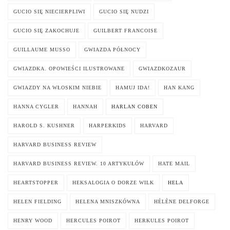
GUCIO SIĘ NIECIERPLIWI
GUCIO SIĘ NUDZI
GUCIO SIĘ ZAKOCHUJE
GUILBERT FRANCOISE
GUILLAUME MUSSO
GWIAZDA PÓŁNOCY
GWIAZDKA. OPOWIEŚCI ILUSTROWANE
GWIAZDKOZAUR
GWIAZDY NA WŁOSKIM NIEBIE
HAMUJ IDA!
HAN KANG
HANNA CYGLER
HANNAH
HARLAN COBEN
HAROLD S. KUSHNER
HARPERKIDS
HARVARD
HARVARD BUSINESS REVIEW
HARVARD BUSINESS REVIEW. 10 ARTYKUŁÓW
HATE MAIL
HEARTSTOPPER
HEKSALOGIA O DORZE WILK
HELA
HELEN FIELDING
HELENA MNISZKÓWNA
HÉLÈNE DELFORGE
HENRY WOOD
HERCULES POIROT
HERKULES POIROT