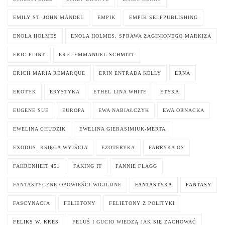
EMILY ST. JOHN MANDEL
EMPIK
EMPIK SELFPUBLISHING
ENOLA HOLMES
ENOLA HOLMES. SPRAWA ZAGINIONEGO MARKIZA
ERIC FLINT
ERIC-EMMANUEL SCHMITT
ERICH MARIA REMARQUE
ERIN ENTRADA KELLY
ERNA
EROTYK
ERYSTYKA
ETHEL LINA WHITE
ETYKA
EUGENE SUE
EUROPA
EWA NABIAŁCZYK
EWA ORNACKA
EWELINA CHUDZIK
EWELINA GIERASIMIUK-MERTA
EXODUS. KSIĘGA WYJŚCIA
EZOTERYKA
FABRYKA OS
FAHRENHEIT 451
FAKING IT
FANNIE FLAGG
FANTASTYCZNE OPOWIEŚCI WIGILIJNE
FANTASTYKA
FANTASY
FASCYNACJA
FELIETONY
FELIETONY Z POLITYKI
FELIKS W. KRES
FELUŚ I GUCIO WIEDZĄ JAK SIĘ ZACHOWAĆ