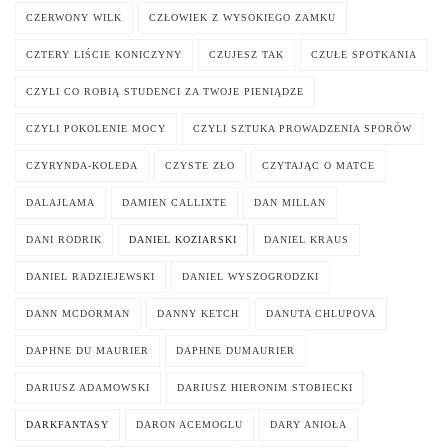
CZERWONY WILK
CZŁOWIEK Z WYSOKIEGO ZAMKU
CZTERY LIŚCIE KONICZYNY
CZUJESZ TAK
CZUŁE SPOTKANIA
CZYLI CO ROBIĄ STUDENCI ZA TWOJE PIENIĄDZE
CZYLI POKOLENIE MOCY
CZYLI SZTUKA PROWADZENIA SPORÓW
CZYRYNDA-KOLEDA
CZYSTE ZŁO
CZYTAJĄC O MATCE
DALAJLAMA
DAMIEN CALLIXTE
DAN MILLAN
DANI RODRIK
DANIEL KOZIARSKI
DANIEL KRAUS
DANIEL RADZIEJEWSKI
DANIEL WYSZOGRODZKI
DANN MCDORMAN
DANNY KETCH
DANUTA CHLUPOVA
DAPHNE DU MAURIER
DAPHNE DUMAURIER
DARIUSZ ADAMOWSKI
DARIUSZ HIERONIM STOBIECKI
DARKFANTASY
DARON ACEMOGLU
DARY ANIOŁA