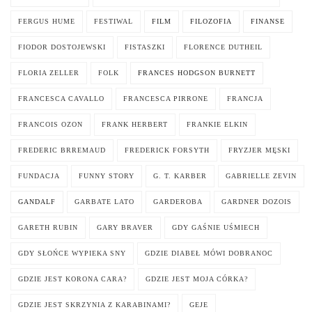
FERGUS HUME
FESTIWAL
FILM
FILOZOFIA
FINANSE
FIODOR DOSTOJEWSKI
FISTASZKI
FLORENCE DUTHEIL
FLORIA ZELLER
FOLK
FRANCES HODGSON BURNETT
FRANCESCA CAVALLO
FRANCESCA PIRRONE
FRANCJA
FRANCOIS OZON
FRANK HERBERT
FRANKIE ELKIN
FREDERIC BRREMAUD
FREDERICK FORSYTH
FRYZJER MĘSKI
FUNDACJA
FUNNY STORY
G. T. KARBER
GABRIELLE ZEVIN
GANDALF
GARBATE LATO
GARDEROBA
GARDNER DOZOIS
GARETH RUBIN
GARY BRAVER
GDY GAŚNIE UŚMIECH
GDY SŁOŃCE WYPIEKA SNY
GDZIE DIABEŁ MÓWI DOBRANOC
GDZIE JEST KORONA CARA?
GDZIE JEST MOJA CÓRKA?
GDZIE JEST SKRZYNIA Z KARABINAMI?
GEJE