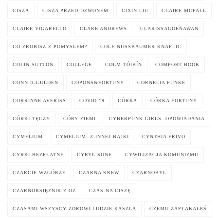
CISZA
CISZA PRZED DZWONEM
CIXIN LIU
CLAIRE MCFALL
CLAIRE VIGARELLO
CLARE ANDREWS
CLARISSAGOENAWAN
CO ZROBISZ Z POMYSŁEM?
COLE NUSSBAUMER KNAFLIC
COLIN SUTTON
COLLEGE
COLM TÓIBÍN
COMFORT BOOK
CONN IGGULDEN
COPONS&FORTUNY
CORNELIA FUNKE
CORRINNE AVERISS
COVID-19
CÓRKA
CÓRKA FORTUNY
CÓRKI TĘCZY
CÓRY ZIEMI
CYBERPUNK GIRLS. OPOWIADANIA
CYMELIUM
CYMELIUM: Z INNEJ BAJKI
CYNTHIA ERIVO
CYRKI BEZPŁATNE
CYRYL SONE
CYWILIZACJA KOMUNIZMU
CZARCIE WZGÓRZE
CZARNA KREW
CZARNOBYL
CZARNOKSIĘŻNIK Z OZ
CZAS NA CISZĘ
CZASAMI WSZYSCY ZDROWI LUDZIE KASZLĄ
CZEMU ZAPŁAKAŁEŚ