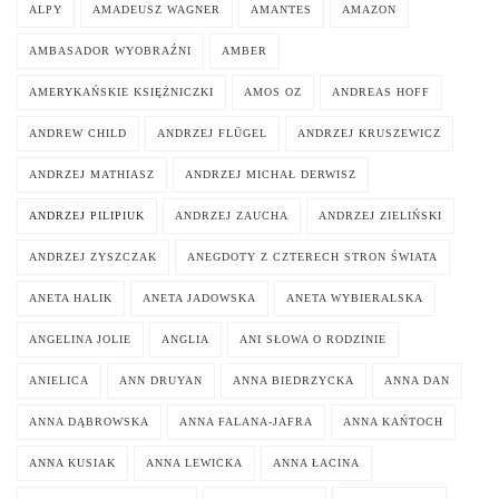
ALPY
AMADEUSZ WAGNER
AMANTES
AMAZON
AMBASADOR WYOBRAŹNI
AMBER
AMERYKAŃSKIE KSIĘŻNICZKI
AMOS OZ
ANDREAS HOFF
ANDREW CHILD
ANDRZEJ FLÜGEL
ANDRZEJ KRUSZEWICZ
ANDRZEJ MATHIASZ
ANDRZEJ MICHAŁ DERWISZ
ANDRZEJ PILIPIUK
ANDRZEJ ZAUCHA
ANDRZEJ ZIELIŃSKI
ANDRZEJ ZYSZCZAK
ANEGDOTY Z CZTERECH STRON ŚWIATA
ANETA HALIK
ANETA JADOWSKA
ANETA WYBIERALSKA
ANGELINA JOLIE
ANGLIA
ANI SŁOWA O RODZINIE
ANIELICA
ANN DRUYAN
ANNA BIEDRZYCKA
ANNA DAN
ANNA DĄBROWSKA
ANNA FALANA-JAFRA
ANNA KAŃTOCH
ANNA KUSIAK
ANNA LEWICKA
ANNA ŁACINA