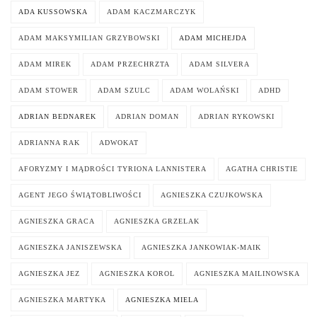
ADA KUSSOWSKA
ADAM KACZMARCZYK
ADAM MAKSYMILIAN GRZYBOWSKI
ADAM MICHEJDA
ADAM MIREK
ADAM PRZECHRZTA
ADAM SILVERA
ADAM STOWER
ADAM SZULC
ADAM WOLAŃSKI
ADHD
ADRIAN BEDNAREK
ADRIAN DOMAN
ADRIAN RYKOWSKI
ADRIANNA RAK
ADWOKAT
AFORYZMY I MĄDROŚCI TYRIONA LANNISTERA
AGATHA CHRISTIE
AGENT JEGO ŚWIĄTOBLIWOŚCI
AGNIESZKA CZUJKOWSKA
AGNIESZKA GRACA
AGNIESZKA GRZELAK
AGNIESZKA JANISZEWSKA
AGNIESZKA JANKOWIAK-MAIK
AGNIESZKA JEZ
AGNIESZKA KOROL
AGNIESZKA MAILINOWSKA
AGNIESZKA MARTYKA
AGNIESZKA MIELA