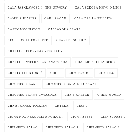
CAŁA JASKRAWOŚĆ I INNE UTWORY
CAŁA SZKOŁA MÓWI O MNIE
CAMPUS DIARIES
CARL SAGAN
CASA DEL LA FELICITA
CASEY MCQUISTON
CASSANDRA CLARE
CECIL SCOTT FORESTER
CHARLES SCHULZ
CHARLIE I FABRYKA CZEKOLADY
CHARLIE I WIELKA SZKLANA WINDA
CHARLIE N. HOLMBERG
CHARLOTTE BRONTË
CHILD
CHŁOPCY JO
CHŁOPIEC
CHŁOPIEC Z LASU
CHŁOPIEC Z OSTATNIEJ ŁAWKI
CHŁOPIEC ZWANY GWIAZDKĄ
CHRIS CARTER
CHRIS MOULD
CHRISTOPHER TOLKIEN
CHYŁKA
CIĄŻA
CICHA NOC HERCULESA POIROTA
CICHY SZEPT
CIEŃ JUDASZA
CIERNISTY PAŁAC
CIERNISTY PAŁAC 1
CIERNISTY PAŁAC 2