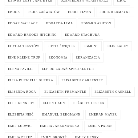
DZIWNE LOSY JANE EYRE
DŻENTELMEN WŁAMYWACZ
E.RAJ
EBOOK
ECHA ZAŚWIATÓW
EDDIE FLYNN
EDDIE REDMAYNE
EDGAR WALLACE
EDUARDA LIMA
EDWARD ASHTON
EDWARD BROOKE-HITCHING
EDWARD STACHURA
EDYCJA TEKSTÓW
EDYTA ŚWIĘTEK
EGMONT
EILIS LACEY
EINE KLEINE TRUP
EKONOMIA
EKRANIZACJA
ELENA FAVILLI
ELF DO ZADAŃ SPECJALNYCH
ELISA PURICELLI GUERRA
ELISABETH CARPENTER
ELISENDA ROCA
ELIZABETH FREMANTLE
ELIZABETH GASKELL
ELLE KENNEDY
ELLEN HAUN
ELŻBIETA I ESSEX
ELŻBIETA NIEĆ
EMANUEL BERGMANN
EMERAN MAYER
EMIL LUDWIG
EMILIA JABŁONOWSKA
EMILIA PADOŁ
EMILIA PEREZ
EMILY BRONTË
EMILY HENRY