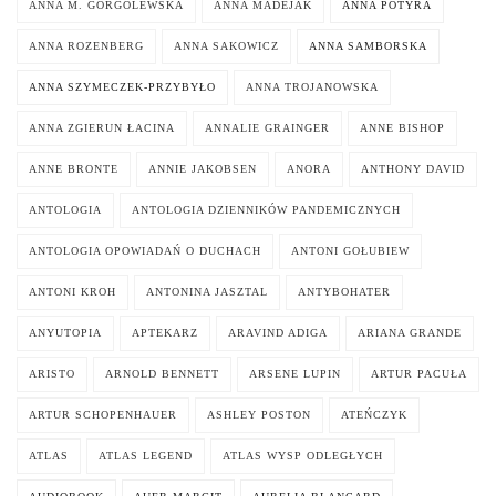
ANNA M. GORGOLEWSKA
ANNA MADEJAK
ANNA POTYRA
ANNA ROZENBERG
ANNA SAKOWICZ
ANNA SAMBORSKA
ANNA SZYMECZEK-PRZYBYŁO
ANNA TROJANOWSKA
ANNA ZGIERUN ŁACINA
ANNALIE GRAINGER
ANNE BISHOP
ANNE BRONTE
ANNIE JAKOBSEN
ANORA
ANTHONY DAVID
ANTOLOGIA
ANTOLOGIA DZIENNIKÓW PANDEMICZNYCH
ANTOLOGIA OPOWIADAŃ O DUCHACH
ANTONI GOŁUBIEW
ANTONI KROH
ANTONINA JASZTAL
ANTYBOHATER
ANYUTOPIA
APTEKARZ
ARAVIND ADIGA
ARIANA GRANDE
ARISTO
ARNOLD BENNETT
ARSENE LUPIN
ARTUR PACUŁA
ARTUR SCHOPENHAUER
ASHLEY POSTON
ATEŃCZYK
ATLAS
ATLAS LEGEND
ATLAS WYSP ODLEGŁYCH