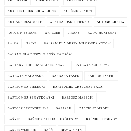
AUDIOBOOK
AUER MARGIT
AURELIA BLANCARD
AURELIE CHIEN CHOW CHINE
AURÉLIE NEYRET
AURIANE DESOMBRE
AUSTRALIJSKIE PIEKŁO
AUTOBIOGRAFIA
AUTOR NIEZNANY
AVI LOEB
AWANS
AŻ PO HORYZONT
BAJKA
BAJKI
BALSAM DLA DUSZY MIŁOŚNIKA KOTÓW
BALSAM DLA DUSZY MIŁOŚNIKA PSÓW
BAŁKANY: PODRÓŻ W MNIEJ ZNANE
BARBARA AUGUSTYN
BARBARA MALAWSKA
BARBARA PASEK
BART MOEYAERT
BARTŁOMIEJ BIELECKI
BARTŁOMIEJ GRZEGORZ SALA
BARTŁOMIEJ SZMYTKOWSKI
BARTOSZ MAŁECKI
BARTOSZ SZCZYGIELSKI
BASTARD
BASTIONY MROKU
BAŚNIE
BAŚNIE CZTERECH KRÓLESTW
BAŚNIE I LEGENDY
BAŚNIE WŁOSKIE
BAŚŃ
BEATA BIAŁY