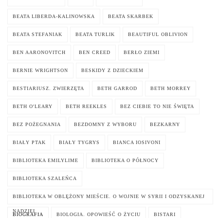
BEATA LIBERDA-KALINOWSKA
BEATA SKARBEK
BEATA STEFANIAK
BEATA TURLIK
BEAUTIFUL OBLIVION
BEN AARONOVITCH
BEN CREED
BERŁO ZIEMI
BERNIE WRIGHTSON
BESKIDY Z DZIECKIEM
BESTIARIUSZ. ZWIERZĘTA
BETH GARROD
BETH MORREY
BETH O'LEARY
BETH REEKLES
BEZ CIEBIE TO NIE ŚWIĘTA
BEZ POŻEGNANIA
BEZDOMNY Z WYBORU
BEZKARNY
BIAŁY PTAK
BIAŁY TYGRYS
BIANCA IOSIVONI
BIBLIOTEKA EMILYLIME
BIBLIOTEKA O PÓŁNOCY
BIBLIOTEKA SZALEŃCA
BIBLIOTEKA W OBLĘŻONY MIEŚCIE. O WOJNIE W SYRII I ODZYSKANEJ
NADZIEI
BIOGRAFIA
BIOLOGIA. OPOWIEŚĆ O ŻYCIU
BISTARI