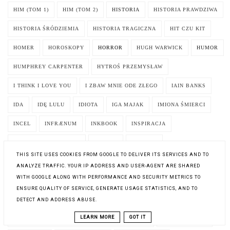
HIM (TOM 1)
HIM (TOM 2)
HISTORIA
HISTORIA PRAWDZIWA
HISTORIA ŚRÓDZIEMIA
HISTORIA TRAGICZNA
HIT CZU KIT
HOMER
HOROSKOPY
HORROR
HUGH WARWICK
HUMOR
HUMPHREY CARPENTER
HYTROŚ PRZEMYSŁAW
I THINK I LOVE YOU
I ZBAW MNIE ODE ZŁEGO
IAIN BANKS
IDA
IDĘ LULU
IDIOTA
IGA MAJAK
IMIONA ŚMIERCI
INCEL
INFRÆNUM
INKBOOK
INSPIRACJA
INSTYTUT LITERATURY
INTRUZI
INTRYGA
THIS SITE USES COOKIES FROM GOOGLE TO DELIVER ITS SERVICES AND TO
INTRYGA CHODZI W SZPILKACH
INWARD. PODRÓŻ W GŁĄB SIEBIE
ANALYZE TRAFFIC. YOUR IP ADDRESS AND USER-AGENT ARE SHARED
WITH GOOGLE ALONG WITH PERFORMANCE AND SECURITY METRICS TO
INWAZJA 2025
IRENE GUT OPDYKE
IRENEUSZ ORŁOWSKI
ENSURE QUALITY OF SERVICE, GENERATE USAGE STATISTICS, AND TO
ISAAC ASIMOV
ISABEL ALLENDE
ISABELLE BOTTIER
DETECT AND ADDRESS ABUSE.
LEARN MORE
GOT IT
IT'S NOT MY CUP OF TEA. TO NIE MOJA BAJKA
ITALO CALVINO