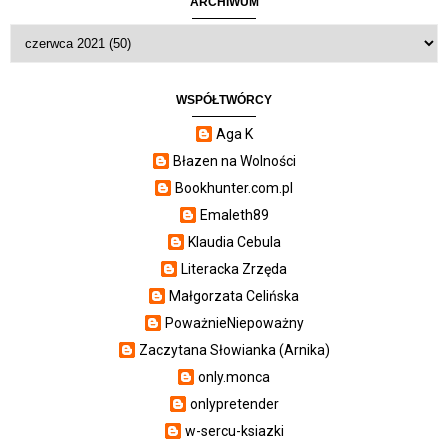
ARCHIWUM
WSPÓŁTWÓRCY
Aga K
Błazen na Wolności
Bookhunter.com.pl
Emaleth89
Klaudia Cebula
Literacka Zrzęda
Małgorzata Celińska
PoważnieNiepoważny
Zaczytana Słowianka (Arnika)
only.monca
onlypretender
w-sercu-ksiazki