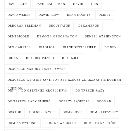
DAV PILKEY
DAVID EAGLEMAN
DAVID EPSTEIN
DAVID WEBER
DAWID ILÓW
DEAN KOONTZ
DEBIUT
DEBORAH FELDMAN
DEGUSTATOR
DEKAMERON
DEMI MOORE
DEMON I MROCZNA TOŃ
DENZEL WASHINGTON
DEX CARSTER
DIABLICA
DIANE SETTERFIELD
DISNEY
DIUNA
DLA DOROSŁYCH
DLA DZIECI
DLACZEGO NARODY PRZEGRYWAJĄ
DLACZEGO WŁAŚNIE JA? KIEDY ZŁE RZECZY ZDARZAJĄ SIĘ DOBRYM
LUDZIOM
DNI
DO OSTATNIEJ KROPLI KRWI
DO TRZECH RAZY
DO TRZECH RAZY ŚMIERĆ
DOBRZY SĄSIEDZI
DOGMAN
DOKTOR
DOLNE ŁUŻYCE
DOM GUCCI
DOM KLEPSYDRY
DOM NA WYGONIE
DOM NA WZGÓRZU
DOM STU SZEPTÓW