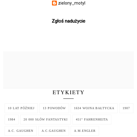
zielony_motyl
Zgłoś nadużycie
ETYKIETY
10 LAT PÓŹNIEJ
13 POWODÓW
1634 WOJNA BAŁTYCKA
1907
1984
20 000 SŁÓW FANTASTYKI
451° FAHRENHEITA
A.C. GAUGHEN
A.C.GAUGHEN
A.M.ENGLER