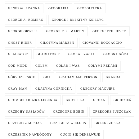
GENERAŁ I PANNA
GEOGRAFIA
GEOPOLITYKA
GEORGE A. ROMERO
GEORGE I BŁĘKITNY KSIĘŻYC
GEORGE ORWELL
GEORGE R.R. MARTIN
GEORGETTE HEYER
GHOST RIDER
GILOTYNA MARZEŃ
GIOVANNI BOCCACCIO
GLADIATOR
GLADIATOR 2
GLOBALIZACJA
GŁODNA GÓRA
GOD MODE
GOLEM
GOŁĄB I WĄŻ
GOŁYMI RĘKAMI
GÓRY IZERSKIE
GRA
GRAHAM MASTERTON
GRANDA
GRAY MAN
GRAŻYNA GÓRNICKA
GREGORY MAGUIRE
GROMBELARDZKA LEGENDA
GROTESKA
GROZA
GRUDZIEŃ
GRZECHY SĄSIADÓW
GRZEGORZ BOBIN
GRZEGORZ JUSZCZAK
GRZEGORZ MUSIAŁ
GRZEGORZ WIELGUS
GRZEGRZÓŁKA
GRZESZNIK NAWRÓCONY
GUCIO SIĘ DENERWUJE