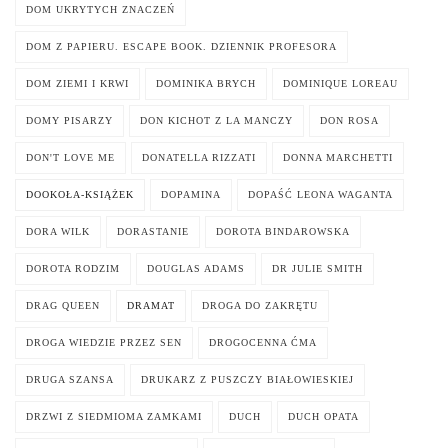
DOM UKRYTYCH ZNACZEŃ
DOM Z PAPIERU. ESCAPE BOOK. DZIENNIK PROFESORA
DOM ZIEMI I KRWI
DOMINIKA BRYCH
DOMINIQUE LOREAU
DOMY PISARZY
DON KICHOT Z LA MANCZY
DON ROSA
DON'T LOVE ME
DONATELLA RIZZATI
DONNA MARCHETTI
DOOKOŁA-KSIĄŻEK
DOPAMINA
DOPAŚĆ LEONA WAGANTA
DORA WILK
DORASTANIE
DOROTA BINDAROWSKA
DOROTA RODZIM
DOUGLAS ADAMS
DR JULIE SMITH
DRAG QUEEN
DRAMAT
DROGA DO ZAKRĘTU
DROGA WIEDZIE PRZEZ SEN
DROGOCENNA ĆMA
DRUGA SZANSA
DRUKARZ Z PUSZCZY BIAŁOWIESKIEJ
DRZWI Z SIEDMIOMA ZAMKAMI
DUCH
DUCH OPATA